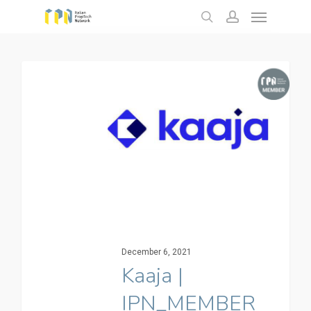
Menu
Skip
to
search
account
main
content
December 6, 2021
Kaaja |
IPN_MEMBER