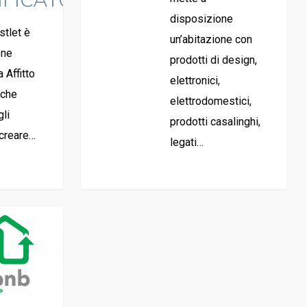
IFICATO]
disposizione
stlet è
un’abitazione con
one
prodotti di design,
 Affitto
elettronici,
 che
elettrodomestici,
li
prodotti casalinghi,
i creare…
legati…