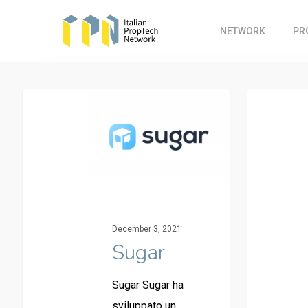
Skip
to
NETWORK
PR
main
content
December 3, 2021
Sugar
Sugar Sugar ha
sviluppato un