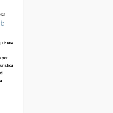
2021
nb
op è una
a
a per
turistica
 di
tà