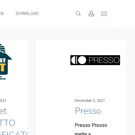
search
account
IN
DOWNLOAD
Menu
2021
December 3, 2021
et
Presso
ITTO
Presso Presso
mette a