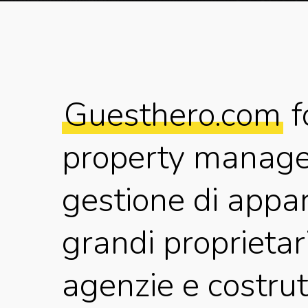
Guesthero.com
f
property managem
gestione di appar
grandi proprietari
agenzie e costrut