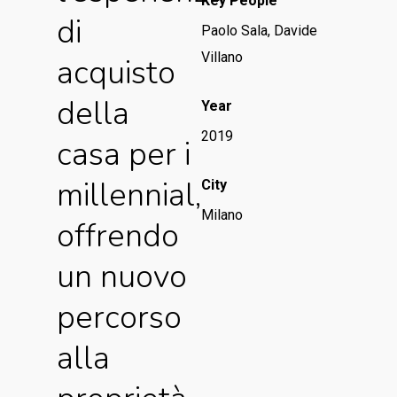
Key People
di
Paolo Sala, Davide
Villano
acquisto
della
Year
2019
casa per i
millennial,
City
Milano
offrendo
un nuovo
percorso
alla