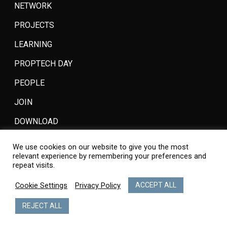
NETWORK
PROJECTS
LEARNING
PROPTECH DAY
PEOPLE
JOIN
DOWNLOAD
We use cookies on our website to give you the most
relevant experience by remembering your preferences and
repeat visits.
Cookie Settings
Privacy Policy
ACCEPT ALL
© 2026 Italian PropTech Network. All Rights Reserved. Designed by
Borderless Factory
.
REJECT ALL