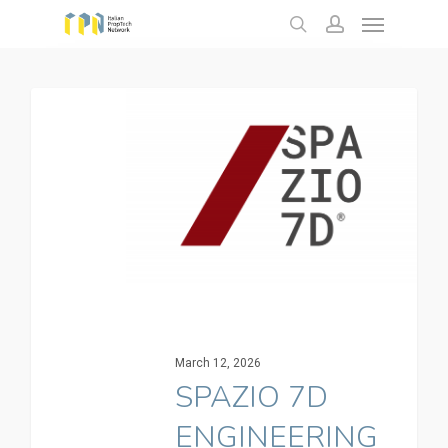
Menu
Skip
to
search
account
main
content
March 12, 2026
SPAZIO 7D
ENGINEERING