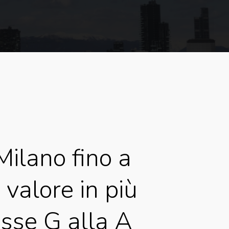
Milano
fino
a
i
valore
in
più
asse
G
alla
A