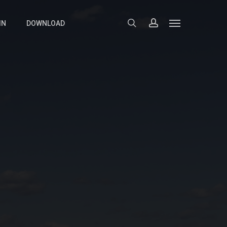
search
account
Menu
IN
DOWNLOAD