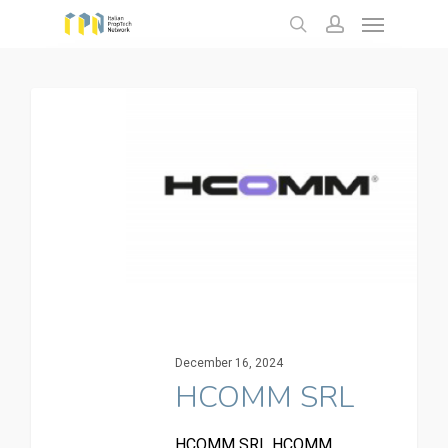
Menu
Skip
to
search
account
main
content
December 16, 2024
HCOMM SRL
HCOMM SRL HCOMM