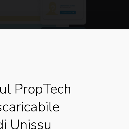
ul
PropTech
scaricabile
di
Unissu