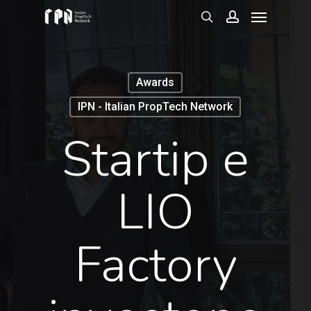
Menu
Skip
to
search
account
main
content
Awards
IPN - Italian PropTech Network
Startip e
LIO
Factory