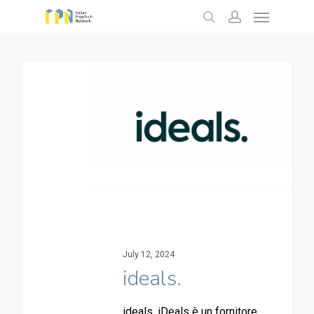
Menu
Skip
to
search
account
main
content
July 12, 2024
ideals.
ideals. iDeals è un fornitore