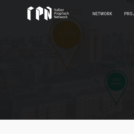
Skip
to
NETWORK
PRO
main
content