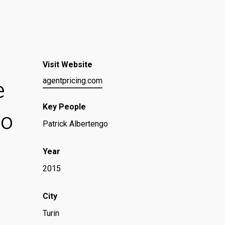
i
Visit Website
e
agentpricing.com
Key People
mo
Patrick Albertengo
Year
2015
City
Turin