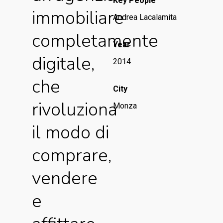
Key People
immobiliare
Andrea Lacalamita
completamente
Year
digitale,
2014
che
City
rivoluziona
Monza
il modo di
comprare,
vendere
e