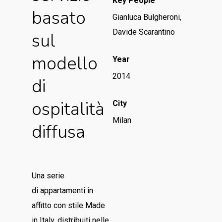
Key People
basato
Gianluca Bulgheroni,
Davide Scarantino
sul
modello
Year
2014
di
ospitalità
City
Milan
diffusa
Una serie
di appartamenti in
affitto con stile Made
in Italy, distribuiti nelle