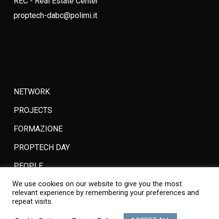
REC - Real Estate Center
proptech-dabc@polimi.it
NETWORK
PROJECTS
FORMAZIONE
PROPTECH DAY
PEOPLE
We use cookies on our website to give you the most
JOIN
relevant experience by remembering your preferences and
repeat visits.
DOWNLOAD