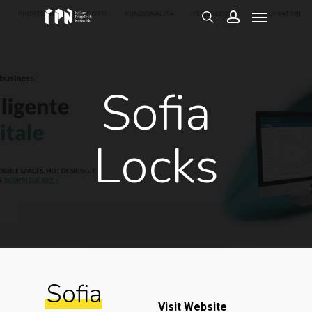
Menu
Skip
to
search
account
main
content
Sofia
Locks
Sofia
Visit Website