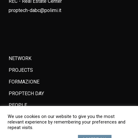
REC - Real Estate Center
proptech-dabc@polimi.it
NETWORK
PROJECTS
FORMAZIONE
PROPTECH DAY
PEOPLE
We use cookies on our website to give you the most
JOIN
relevant experience by remembering your preferences and
repeat visits.
DOWNLOAD