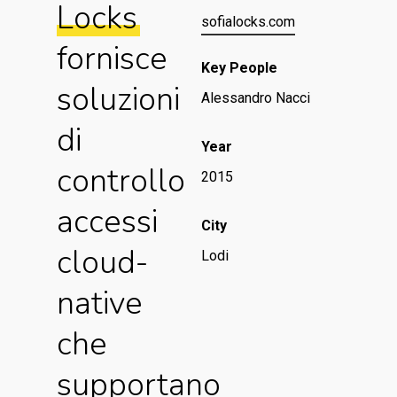
Locks
sofialocks.com
fornisce
Key People
soluzioni
Alessandro Nacci
di
Year
controllo
2015
accessi
City
cloud-
Lodi
native
che
supportano