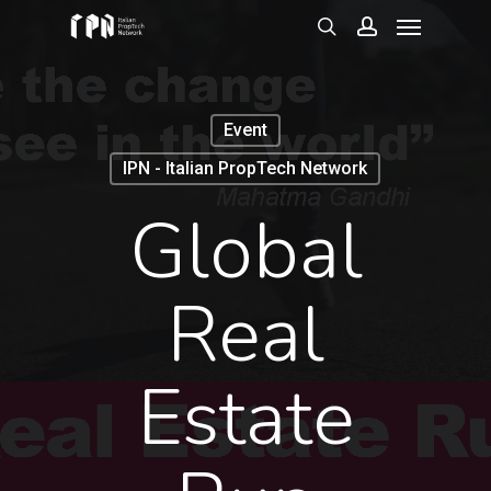
Menu
Skip
to
search
account
main
content
Event
IPN - Italian PropTech Network
Global
Real
Estate