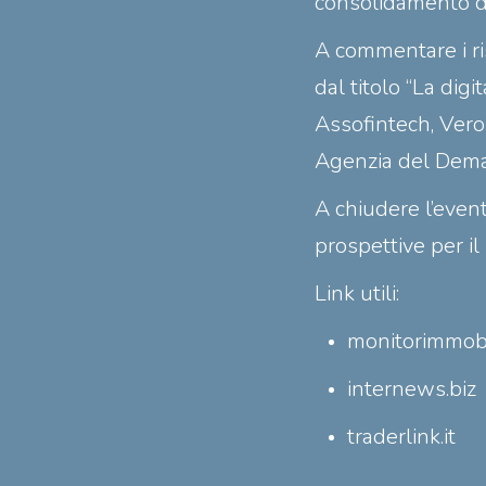
consolidamento de
A commentare i ri
dal titolo
“La digi
Assofintech, Vero
Agenzia del Dema
A chiudere l’event
prospettive per i
Link utili:
monitorimmobil
internews.biz
traderlink.it