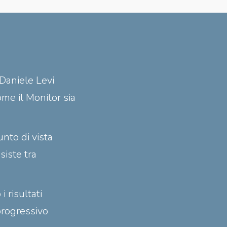
 Daniele Levi
ome il Monitor sia
nto di vista
iste tra
 risultati
progressivo