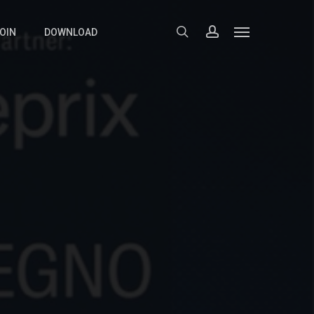
search
account
Menu
OIN
DOWNLOAD