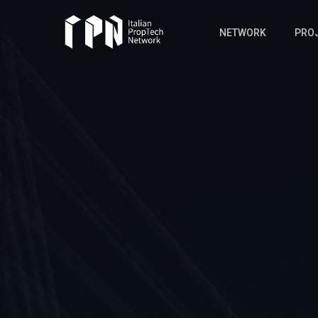
Skip
to
NETWORK
PRO
main
content