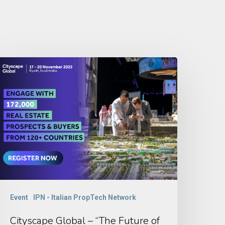
Event
IPN - Italian PropTech Network
Cityscape Global – “The Future of