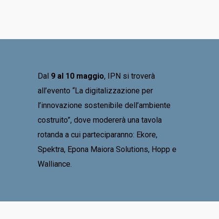
Dal
9 al 10 maggio
, IPN si troverà
all’evento “La digitalizzazione per
l’innovazione sostenibile dell’ambiente
costruito”, dove modererà una tavola
rotanda a cui parteciparanno: Ekore,
Spektra, Epona Maiora Solutions, Hopp e
Walliance.