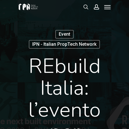
Menu
Skip
to
search
account
main
content
Event
IPN - Italian PropTech Network
REbuild
Italia:
l’evento