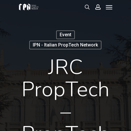
Menu
Skip
to
search
account
main
content
Event
IPN - Italian PropTech Network
JRC
PropTech
–